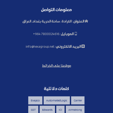
معلومات التواصل
العنوان :
الكرادة , ساحة الحرية بغداد, العراق
الموبايل :
+964 7800024616
البريد الالكتروني :
info@hexagroup.net
موقعنا على الخرائط
كلمات دلائلية
Evapco
AutomatedLogic
Carrier
GST
Edwards
ICI
Armstrong