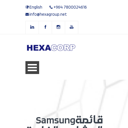
English
+964 7800024616
info@hexagroup.net
قائمة
Samsung