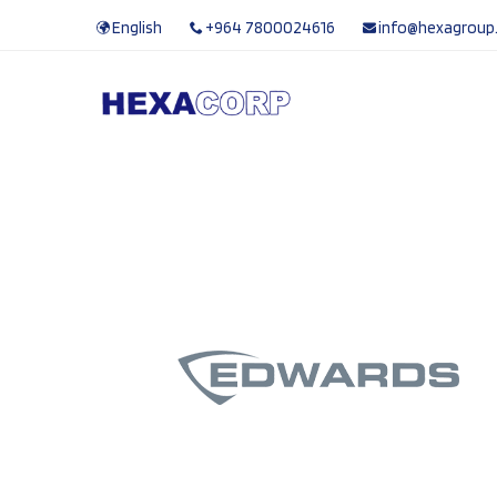
English
+964 7800024616
info@hexagroup