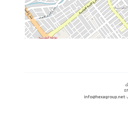
ق
07
info@hexagroup.net
)