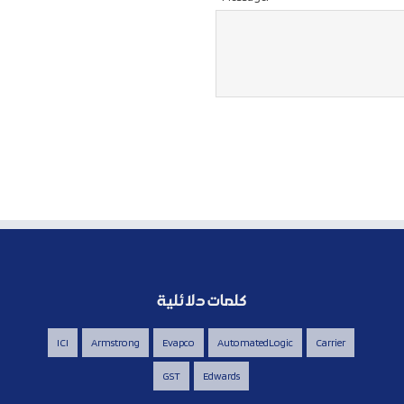
كلمات دلائلية
ICI
Armstrong
Evapco
AutomatedLogic
Carrier
GST
Edwards