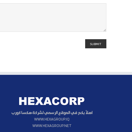
اهلاً بكم في الموقع الرسمي لشركة هكسا كورب
WWW.HEXAGROUP.IQ
WWW.HEXAGROUP.NET