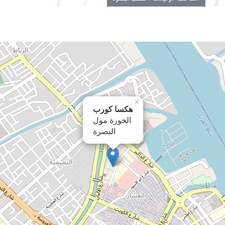
×
هكسا كورب
الخورة مول
البصرة