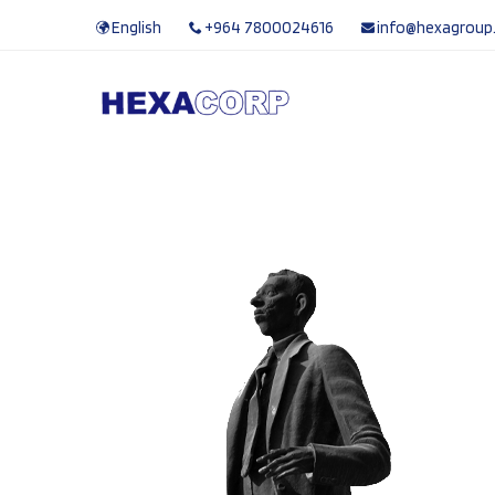
English
+964 7800024616
info@hexagroup