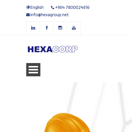
English
+964 7800024616
info@hexagroup.net