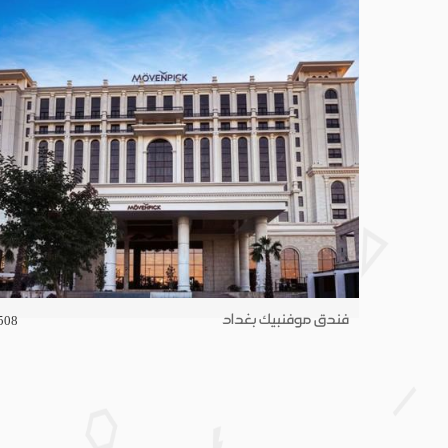
فندق موفنبيك بغداد
508
649