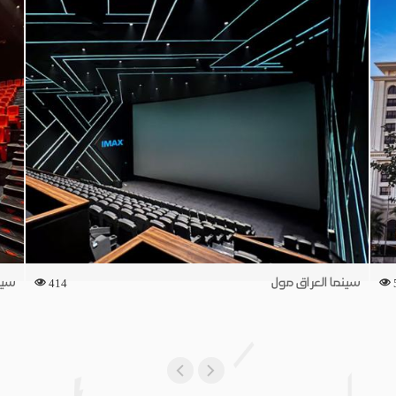
سينما العراق مول
سين
414