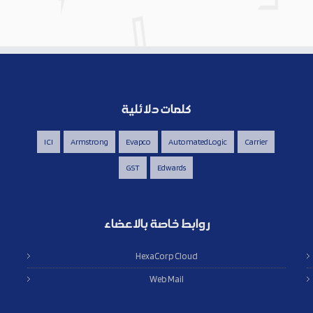
كلمات دلائلية
ICI
Armstrong
Evapco
AutomatedLogic
Carrier
GST
Edwards
روابط خاصة بالاعضاء
HexaCorp Cloud
Web Mail