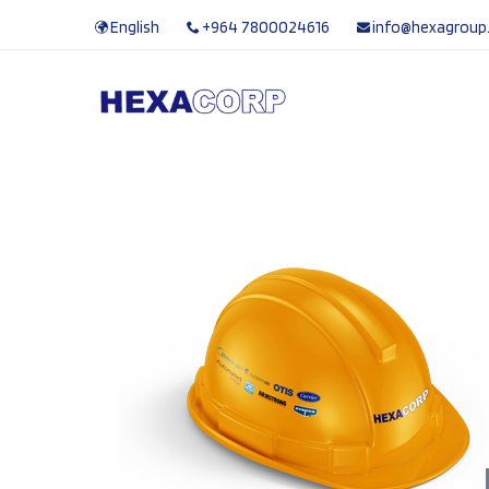
English
+964 7800024616
info@hexagroup