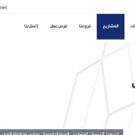
.net
ات
المشاريع
فروعنا
فرص عمل
إتصل بنا
انت هنا:
الرئيسة /
المشاريع /
الابنية الحكومية /
مجلس محافظة النجف