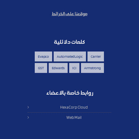
موقعنا على الخرائط
كلمات دلائلية
Evapco
AutomatedLogic
Carrier
GST
Edwards
ICI
Armstrong
روابط خاصة بالاعضاء
HexaCorp Cloud
Web Mail