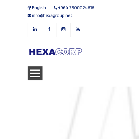
English
+964 7800024616
info@hexagroup.net