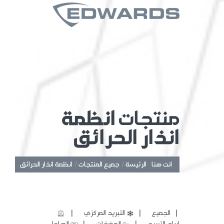
منتجات
انظمة
انذار الحرائق
انت هنا :
الرئيسة /
جميع المنتجات /
انظمة انذار الحرائق
❘
❘
❘
الجميع
التبريد المركزي
❘
❘
ابراج التبريد
المضخات
المراجل